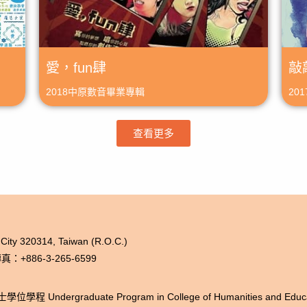
愛，fun肆
敲
2018中原數音畢業專輯
20
查看更多
 City 320314, Taiwan (R.O.C.)
：+886-3-265-6599
ergraduate Program in College of Humanities and Education,