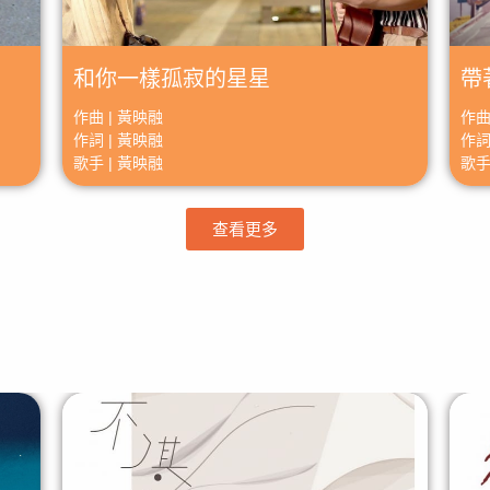
和你一樣孤寂的星星
帶
作曲 | 黃映融
作曲
作詞 | 黃映融
作詞
歌手 | 黃映融
歌手
查看更多