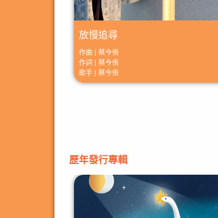
放慢追尋
作曲 | 蔡今侑
作詞 | 蔡今侑
歌手 | 蔡今侑
歷年發行專輯