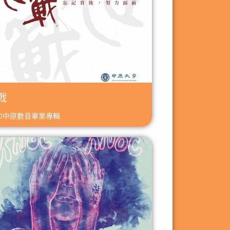
戰
20中原數音畢業專輯