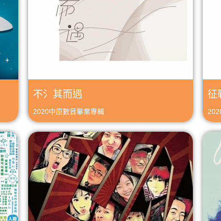
不氵其而遇
征
2020中原數音畢業專輯
20