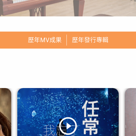
歷年MV成果
歷年發行專輯