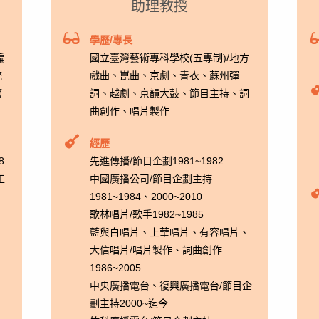
助理教授
學歷/專長
編
國立臺灣藝術專科學校(五專制)/地方
統
戲曲、崑曲、京劇、青衣、蘇州彈
管
詞、越劇、京韻大鼓、節目主持、詞
曲創作、唱片製作
經歷
8
先進傳播/節目企劃1981~1982
工
中國廣播公司/節目企劃主持
1981~1984、2000~2010
歌林唱片/歌手1982~1985
藍與白唱片、上華唱片、有容唱片、
大信唱片/唱片製作、詞曲創作
1986~2005
中央廣播電台、復興廣播電台/節目企
劃主持2000~迄今