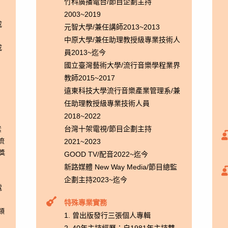
竹科廣播電台/節目企劃主持
2003~2019
成
元智大學/兼任講師2013~2013
中原大學/兼任助理教授級專業技術人
成
員2013~迄今
國立臺灣藝術大學/流行音樂學程業界
教師2015~2017
遠東科技大學流行音樂產業管理系/兼
任助理教授級專業技術人員
2018~2022
台灣十架電視/節目企劃主持
素
流
2021~2023
項獎
GOOD TV/配音2022~迄今
新路媒體 New Way Media/節目總監
企劃主持2023~迄今
電
特殊專業實務
類
1. 曾出版發行三張個人專輯
。
2. 40年主持經歷：自1981年主持雙