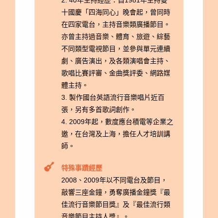
十國慶「四海同心」晚會起，曾同時
在四家電台，主持音樂類廣播節目。
亦曾主持過音樂、體育、旅遊、綜藝
不同類型電視節目，並參與單元連續
劇、廣告演出，及各類演唱會主持、
歌唱比賽評審、金曲獎評委、網路媒
體主持。
3. 製作國台英語流行音樂唱片近百
張，另有多首歌詞創作。
4. 2009年起，數度應台積電等企業之
邀，在台灣及上海，擔任人才培訓講
師。
特殊事蹟經歷
2008、2009年以不同電台及節目，
敲響三座金鐘，勇奪廣播金鐘獎『最
佳流行音樂節目獎』及『最佳流行類
音樂節目主持人獎』。