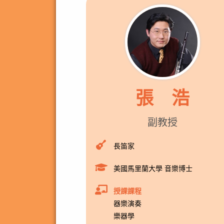
張 浩
副教授
長笛家
美國馬里蘭大學 音樂博士
授課課程
器樂演奏
樂器學