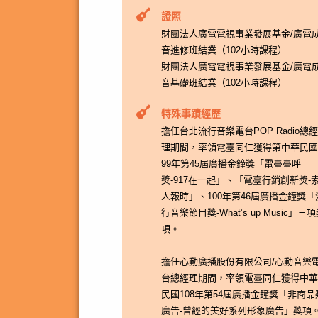
證照
財團法人廣電電視事業發展基金/廣電
音進修班結業（102小時課程）
財團法人廣電電視事業發展基金/廣電
音基礎班結業（102小時課程）
特殊事蹟經歷
擔任台北流行音樂電台POP Radio總經
理期間，率領電臺同仁獲得第中華民國
99年第45屆廣播金鐘獎「電臺臺呼
獎-917在一起」、「電臺行銷創新獎-
人報時」、100年第46屆廣播金鐘獎「
行音樂節目獎-What’s up Music」三
項。
擔任心動廣播股份有限公司/心動音樂
台總經理期間，率領電臺同仁獲得中華
民國108年第54屆廣播金鐘獎「非商品
廣告-曾經的美好系列形象廣告」獎項